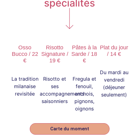
spécialités
Osso
Risotto
Pâtes à la
Plat du jour
Bucco / 22
Signature /
Sarde / 18
/ 14 €
€
19 €
€
Du mardi au
La tradition
Risotto et
Fregula et
vendredi
milanaise
ses
fenouil,
(déjeuner
revisitée
accompagnements
anchois,
seulement)
saisonniers
pignons,
oignons
Carte du moment